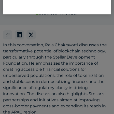
In this conversation, Raja Chakravorti discusses the
transformative potential of blockchain technology,
particularly through the Stellar Development
Foundation. He emphasizes the importance of
creating accessible financial solutions for
underserved populations, the role of tokenization
and stablecoins in democratizing finance, and the
significance of regulatory clarity in driving
innovation. The discussion also highlights Stellar’s
partnerships and initiatives aimed at improving
cross-border payments and expanding its reach in
the APAC region.