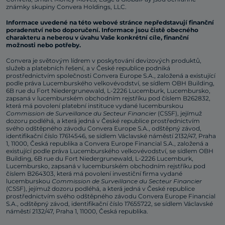
známky skupiny Convera Holdings, LLC.
Informace uvedené na této webové stránce nepředstavují finanční
poradenství nebo doporučení. Informace jsou čistě obecného
charakteru a neberou v úvahu Vaše konkrétní cíle, finanční
možnosti nebo potřeby.
Convera je světovým lídrem v poskytování devizových produktů,
služeb a platebních řešení, a v České republice podniká
prostřednictvím společnosti Convera Europe S.A., založená a existující
podle práva Lucemburského velkovévodství, se sídlem OBH Building,
6B rue du Fort Niedergrunewald, L-2226 Lucemburk, Lucembursko,
zapsaná v lucemburském obchodním rejstříku pod číslem B262832,
která má povolení platební instituce vydané lucemburskou
Commission de Surveillance du Secteur Financier
(CSSF), jejímuž
dozoru podléhá, a která jedná v České republice prostřednictvím
svého odštěpného závodu Convera Europe S.A., odštěpný závod,
identifikační číslo 17614546, se sídlem Václavské náměstí 2132/47, Praha
1, 11000, Česká republika a Convera Europe Financial S.A., založená a
existující podle práva Lucemburského velkovévodství, se sídlem OBH
Building, 6B rue du Fort Niedergrunewald, L-2226 Lucemburk,
Lucembursko, zapsaná v lucemburském obchodním rejstříku pod
číslem B264303, která má povolení investiční firma vydané
lucemburskou
Commission de Surveillance du Secteur Financier
(CSSF), jejímuž dozoru podléhá, a která jedná v České republice
prostřednictvím svého odštěpného závodu Convera Europe Financial
S.A., odštěpný závod, identifikační číslo 17655722, se sídlem Václavské
náměstí 2132/47, Praha 1, 11000, Česká republika.