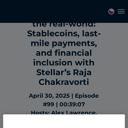
Blockchain meets
Tog
the real-world:
Stablecoins, last-
mile payments,
and financial
inclusion with
Stellar’s Raja
Chakravorti
April 30, 2025
Episode
#99
00:39:07
Hosts: Alex Lawrence,
Alanna Frost
Guest: Raja