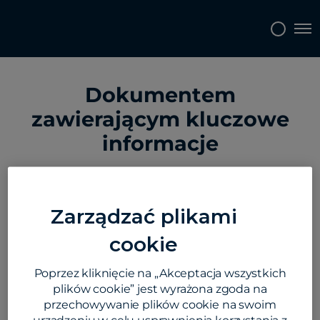
Tog
Dokumentem
zawierającym kluczowe
informacje
Convera zachęca do zapoznania się z
Zarządzać plikami
Dokumentem zawierającym kluczowe
cookie
informacje (KID) dotyczącym każdego produktu
przed przystąpieniem do negocjacji każdej
Poprzez kliknięcie na „Akceptacja wszystkich
nowej operacji:
plików cookie” jest wyrażona zgoda na
przechowywanie plików cookie na swoim
Para walutowa *
Czas trwania *
Strona transakcji *
Produkt *