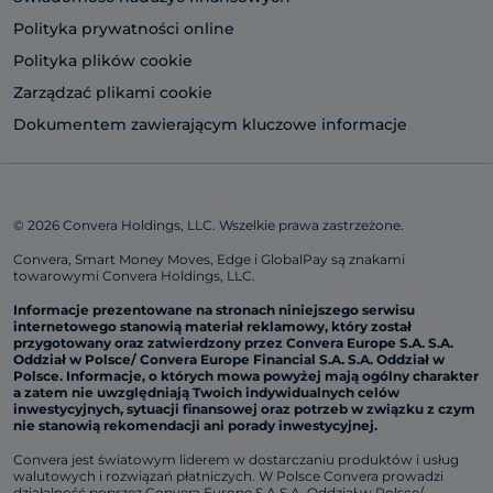
Polityka prywatności online
Polityka plików cookie
Zarządzać plikami cookie
Dokumentem zawierającym kluczowe informacje
© 2026 Convera Holdings, LLC. Wszelkie prawa zastrzeżone.
Convera, Smart Money Moves, Edge i GlobalPay są znakami
towarowymi Convera Holdings, LLC.
Informacje prezentowane na stronach niniejszego serwisu
internetowego stanowią materiał reklamowy, który został
przygotowany oraz zatwierdzony przez Convera Europe S.A. S.A.
Oddział w Polsce/ Convera Europe Financial S.A. S.A. Oddział w
Polsce. Informacje, o których mowa powy
ż
ej mają ogólny charakter
a zatem nie uwzględniają Twoich indywidualnych celów
inwestycyjnych, sytuacji finansowej oraz potrzeb w związku z czym
nie stanowią rekomendacji ani porady inwestycyjnej.
Convera jest światowym liderem w dostarczaniu produktów i usług
walutowych i rozwiązań płatniczych. W Polsce Convera prowadzi
działalność poprzez Convera Europe S.A S.A. Oddział w Polsce/