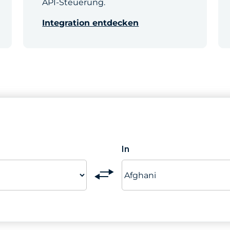
API-Steuerung.
Integration entdecken
In
Switch
currencies