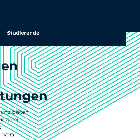
Studierende
gen
htungen
 und bieten
rung bei
,
onvera