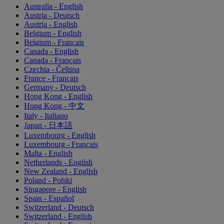
Australia - English
Austria - Deutsch
Austria - English
Belgium - English
Belgium - Français
Canada - English
Canada - Français
Czechia - Čeština
France - Français
Germany - Deutsch
Hong Kong - English
Hong Kong - 中文
Italy - Italiano
Japan - 日本語
Luxembourg - English
Luxembourg - Français
Malta - English
Netherlands - English
New Zealand - English
Poland - Polski
Singapore - English
Spain - Español
Switzerland - Deutsch
Switzerland - English