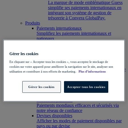
La marque de mode emblématique Guess
simplifie ses paiements internationaux en
intégrant son système de gestion de
trésorerie à Convera GlobalPay.
Produits
Paiements internationaux
Simplifiez les paiements internationaux et
nationaux
Contrats à terme
Bloquez un taux de change
Options de change
Gérer les cookies
Personnalisez votre stratégie de risque de change
En cliquant sur « Accepter tous les cookies », vous acceptez le stockage de
Swaps de devises
cookies sur votre appareil pour améliorer la navigation sur le site, analyser son
Achetez et vendez simultanément la même devise
utilisation et contribuer à nos efforts de marketing.
Plus d’informations
avec deux dates de règlement distinctes
Plateforme
Aperçu
Gérer les cookies
Accepter tous les cookies
Découvrez comment Convera propose des
paiements internationaux rapides et sécurisés
Réseau de paiement
Paiements mondiaux efficaces et sécurisés via
notre réseau de confiance
Devises disponibles
Afficher les modes de paiement disponibles par
pays ou par devise