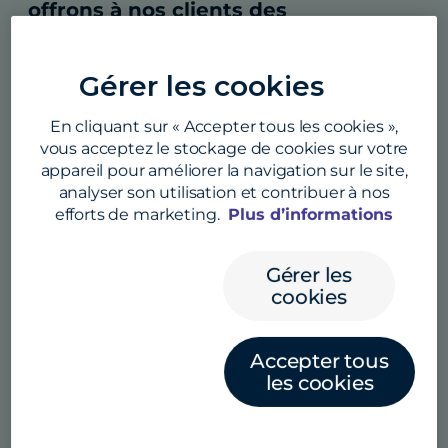
offrons à nos clients des
transactions internationales simples
et rapides, en les aidant à tirer un
Gérer les cookies
maximum de valeur de chaque
En cliquant sur « Accepter tous les cookies »,
transaction.
vous acceptez le stockage de cookies sur votre
appareil pour améliorer la navigation sur le site,
analyser son utilisation et contribuer à nos
efforts de marketing.
Plus d’informations
Nos clients
Gérer les
Convera compte dizaines de milliers de clients
cookies
clients dans le monde, des gérants de PME aux
trésoriers d’entreprises, en passant par des
Accepter tous
établissements d’enseignement, des
les cookies
institutions financières, des cabinets d’avocats
et des ONG.