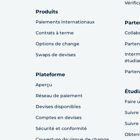
Vérifi
Produits
Paiements internationaux
Parte
Contrats à terme
Collab
Options de change
Parten
Interm
Swaps de devises
étudia
Parten
Plateforme
Aperçu
Étudi
Réseau de paiement
Faire 
Devises disponibles
Suivre
Comptes en devises
Suivr
Sécurité et conformité
Obteni
Couverture de risque de change