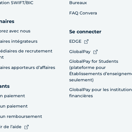
cation SWIFT/BIC
Bureaux
FAQ Convera
naires
orez avec nous
Se connecter
aires intégrateurs
EDGE
édiaires de recrutement
GlobalPay
nt
GlobalPay for Students
aires apporteurs d’affaires
(plateforme pour
Établissements d’enseignem
seulement)
ants
GlobalPay pour les institution
un paiement
financières
 un paiement
e un remboursement
r de l’aide