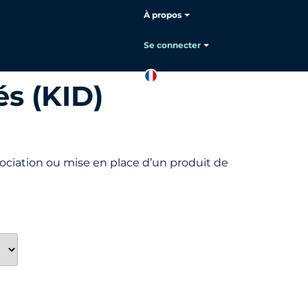
À propos
Se connecter
FR
s (KID)
Contacter
le service
commercial
ociation ou mise en place d’un produit de
e la devise. Par exemple : si votre paire de devises est l’EUR/USD, “A
mple, Option Vanille (Put) sur EURUSD, où “put” signifie que vous vend