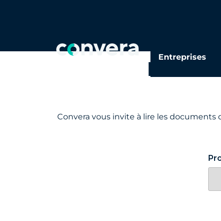
Entreprises
Docume
Convera vous invite à lire les documents
Pari
Matu
Sens
Pro
Remar
Lorsq