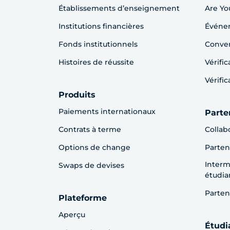
Établissements d’enseignement
Are Yo
Institutions financières
Événem
Fonds institutionnels
Conver
Histoires de réussite
Vérifi
Vérifi
Produits
Paiements internationaux
Parte
Contrats à terme
Collab
Options de change
Parten
Interm
Swaps de devises
étudia
Parten
Plateforme
Aperçu
Étudi