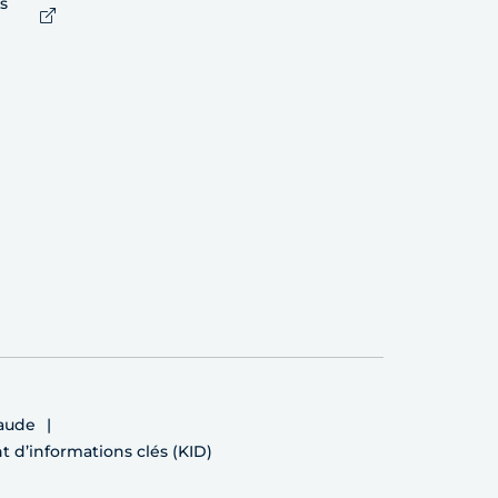
s
raude
d’informations clés (KID)