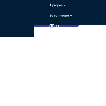
À propos
Se connecter
ion à la fraude
.
FR
Contacter
le service
commercial