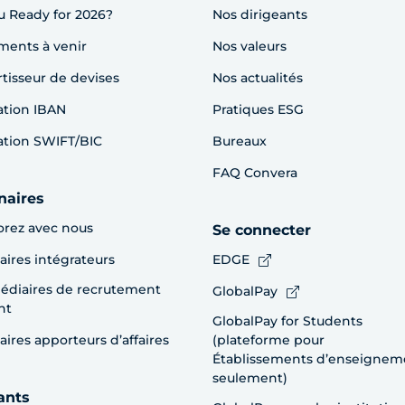
u Ready for 2026?
Nos dirigeants
ents à venir
Nos valeurs
tisseur de devises
Nos actualités
cation IBAN
Pratiques ESG
cation SWIFT/BIC
Bureaux
FAQ Convera
naires
orez avec nous
Se connecter
aires intégrateurs
EDGE
édiaires de recrutement
GlobalPay
nt
GlobalPay for Students
aires apporteurs d’affaires
(plateforme pour
Établissements d’enseignem
seulement)
ants