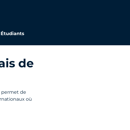
n mobile ou WhatsApp pour communiquer.
En savoir plus sur la sensibilisat
Étudiants
ais de
 permet de
ternationaux où