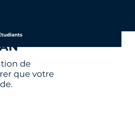
Étudiants
BAN
cation de
rer que votre
ide.