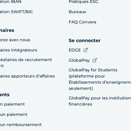
cation IBAN
Pratiques ESG
cation SWIFT/BIC
Bureaux
FAQ Convera
naires
orez avec nous
Se connecter
aires intégrateurs
EDGE
édiaires de recrutement
GlobalPay
nt
GlobalPay for Students
aires apporteurs d’affaires
(plateforme pour
Établissements d’enseignem
seulement)
ants
GlobalPay pour les institution
un paiement
financières
 un paiement
e un remboursement