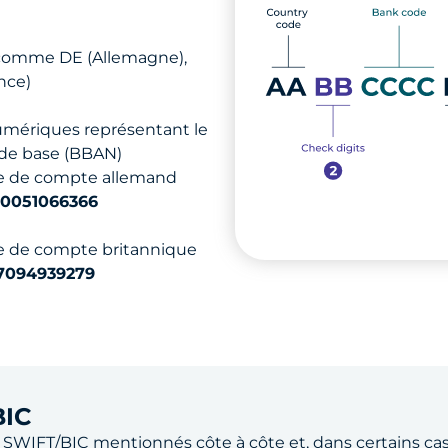
 comme DE (Allemagne),
nce)
umériques représentant le
de base (BBAN)
re de compte allemand
0051066366
re de compte britannique
7094939279
BIC
 SWIFT/BIC
mentionnés côte à côte et, dans certains ca