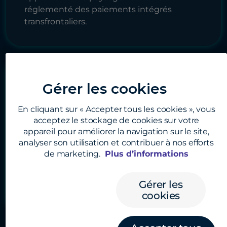
réglementé des paiements intégrés
transfrontaliers.
Applications Web intégrables
Gérer les cookies
Accédez à des solutions de paiement
prêtes à l’emploi s’intégrant facilement à
En cliquant sur « Accepter tous les cookies », vous
votre site Web ou à votre application à l’aide
acceptez le stockage de cookies sur votre
d’une seule ligne de code et permettant
appareil pour améliorer la navigation sur le site,
analyser son utilisation et contribuer à nos efforts
ainsi à vos utilisateurs d’effectuer des
de marketing.
Plus d’informations
transactions de paiement internationales
avec votre marque et vos fonctionnalités.
Gérer les
En savoir plus
cookies