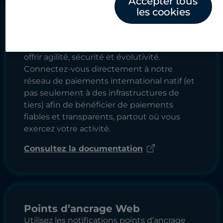
Accepter tous
les cookies
API
Connectez-vous aux API et aux boîtes à
outils modernes de Convera, conçues pour
offrir agilité, sécurité et évolutivité.
Connectez-vous directement à notre
réseau de paiements international natif (et
pas seulement à des infrastructures de
tiers) afin de bénéficier de paiements
fiables et transparents, partout où vous
exercez votre activité.
Consultez la documentation
Points d’ancrage Web
Utilisez les notifications points d’ancrage