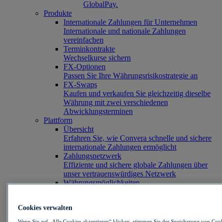
GlobalPay.
Produkte
Internationale Zahlungen für Unternehmen
Internationale und nationale Zahlungen
vereinfachen
Terminkontrakte
Wechselkurse sichern
FX-Optionen
Passen Sie Ihre Währungsrisikostrategie an
FX-Swaps
Kaufen und verkaufen Sie gleichzeitig dieselbe
Währung mit zwei verschiedenen
Abwicklungsterminen
Plattform
Übersicht
Erfahren Sie, wie Convera schnelle und sichere
internationale Zahlungen ermöglicht
Zahlungsnetzwerk
Effiziente und sichere globale Zahlungen über
unser vertrauenswürdiges Netzwerk
Währungsmöglichkeiten
Verfügbare Zahlungsmethoden nach Land oder
Währung anzeigen
Cookies verwalten
Globale Währungskonten
Halten und verwalten Sie mehr als
Wenn Sie auf „Alle Cookies akzeptieren“ klicken, stimmen Sie der Speicherung von Coo