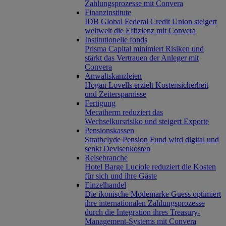
Zahlungsprozesse mit Convera
Finanzinstitute
IDB Global Federal Credit Union steigert
weltweit die Effizienz mit Convera
Institutionelle fonds
Prisma Capital minimiert Risiken und
stärkt das Vertrauen der Anleger mit
Convera
Anwaltskanzleien
Hogan Lovells erzielt Kostensicherheit
und Zeitersparnisse
Fertigung
Mecatherm reduziert das
Wechselkursrisiko und steigert Exporte
Pensionskassen
Strathclyde Pension Fund wird digital und
senkt Devisenkosten
Reisebranche
Hotel Barge Luciole reduziert die Kosten
für sich und ihre Gäste
Einzelhandel
Die ikonische Modemarke Guess optimiert
ihre internationalen Zahlungsprozesse
durch die Integration ihres Treasury-
Management-Systems mit Convera