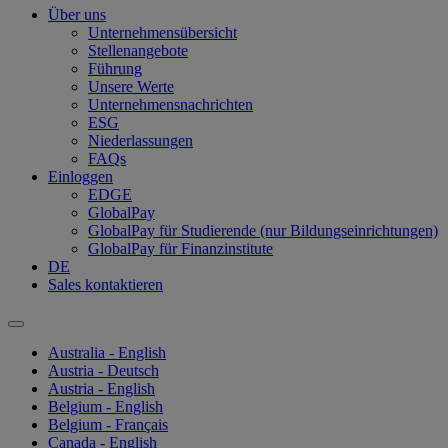
Über uns
Unternehmensübersicht
Stellenangebote
Führung
Unsere Werte
Unternehmensnachrichten
ESG
Niederlassungen
FAQs
Einloggen
EDGE
GlobalPay
GlobalPay für Studierende (nur Bildungseinrichtungen)
GlobalPay für Finanzinstitute
DE
Sales kontaktieren
Australia - English
Austria - Deutsch
Austria - English
Belgium - English
Belgium - Français
Canada - English