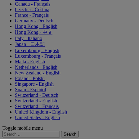
Canada - Français
Czechia - Čeština
France - Français
Germany - Deutsch
Hong Kong - English
Hong Kong - 中文
Italy - Italiano
Japan - 日本語
Luxembourg - English
Luxembourg - Français
Malta - English
Netherlands - English
New Zealand - English
Poland - Polski
Singapore - English
Spain - Español
Switzerland - Deutsch
Switzerland - English
Switzerland - Français
United Kingdom - English
United States - English
Toggle mobile menu
Search
for: