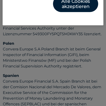
Alle Cookies
Lizenz gilt für alle unsere europäischen
akzeptieren
Niederlassungen.
Malta
Convera Malta Financial Limited ist von der Malta
Financial Services Authority unter der
Lizenznummer 549300FY5PQTSMJKWY35 lizenziert.
Polen
Convera Europe S.A Poland Branch ist beim General
Inspector of Financial Information (GIFI), beim
Ministerstwo Finansów (MF) und bei der Polish
Financial Supervision Authority registriert.
Spanien
Convera Europe Financial S.A. Spain Branch ist bei
der Comision Nacional del Mercado De Valores, dem
Executive Service of the Commission for the
Prevention of Money Laundering and Monetary
Offences (SEPBLAC) und bei der spanischen