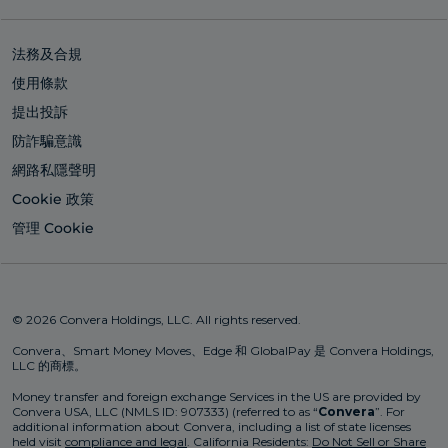
法務及合規
使用條款
提出投訴
防詐騙意識
網路私隱聲明
Cookie 政策
管理 Cookie
© 2026 Convera Holdings, LLC. All rights reserved.
Convera、Smart Money Moves、Edge 和 GlobalPay 是 Convera Holdings,
LLC 的商標。
Money transfer and foreign exchange Services in the US are provided by
Convera USA, LLC (NMLS ID: 907333) (referred to as “
Convera
”. For
additional information about Convera, including a list of state licenses
held visit
compliance and legal
. California Residents:
Do Not Sell or Share