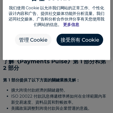
我们使用 Cookie 以允许我们网站的正常工作、个性化
詐騙分子如何利用人工智能
製作深度偽造影片、複製聲
设计内容和广告、提供社交媒体功能并分析流量。我们
音與合成身份。
还同社交媒体、广告和分析合作伙伴分享有关您使用我
為甚麼傳統的詐騙偵測
無法跟上機器速度的威脅。
们网站的信息。
更多信息
金融機構如何透過
聯邦學習、解釋人工智能與即時監控
應對挑戰。
管理 Cookie
接受所有 Cookie
第 3 部分提供 9 種語言版本以供下載。
了解《Payments Pulse》第 1 部分和第
2 部分
第 1 部分提供了以下方面的關鍵業務見解：
擴大跨境付款經濟的關鍵趨勢。
ISO 20022 付款訊息傳遞標準將如何在全球範圍內革
新交易速度、資料品質和對帳效率。
美國政策調整對跨境付款與企業營運的意義。