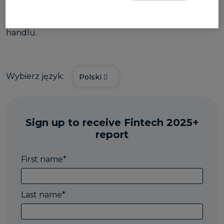
Pobierz raport
Fintech 2025+
i wyprzedź
konkurencję w rozwijającym się świecie globalnego
handlu.
Wybierz język:
Polski