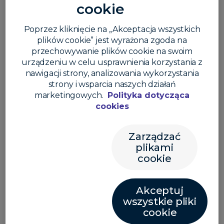
cookie
bankowość, zmieniają międzynarodowy handel i
finanse.
Poprzez kliknięcie na „Akceptacja wszystkich
plików cookie” jest wyrażona zgoda na
przechowywanie plików cookie na swoim
W raporcie
urządzeniu w celu usprawnienia korzystania z
nawigacji strony, analizowania wykorzystania
Strategiczny wgląd w nowoczesny ekosystem
strony i wsparcia naszych działań
finansowy i jego możliwości biznesowe, w tym:
marketingowych.
Polityka dotycząca
cookies
innowacje w zakresie płatności komercyjnych w
epoce cyfrowej,
Zarządzać
zmiany w obszarze płatności transgranicznych w
plikami
wyniku stosowania cyfrowej waluty,
cookie
udostępnianie danych, a także rewolucja
związana z otwartą bankowością,
oszustwa i nowe trendy regulacyjne w roku
Akceptuj
2024 i w kolejnych latach.
wszystkie pliki
cookie